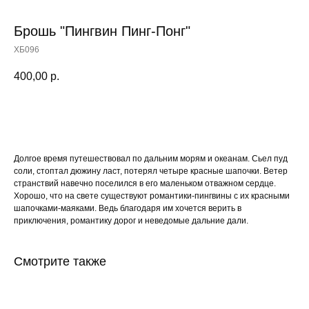
Брошь "Пингвин Пинг-Понг"
ХБ096
400,00
р.
Купить
Долгое время путешествовал по дальним морям и океанам. Сьел пуд
соли, стоптал дюжину ласт, потерял четыре красные шапочки. Ветер
странствий навечно поселился в его маленьком отважном сердце.
Хорошо, что на свете существуют романтики-пингвины с их красными
шапочками-маяками. Ведь благодаря им хочется верить в
приключения, романтику дорог и неведомые дальние дали.
Смотрите также