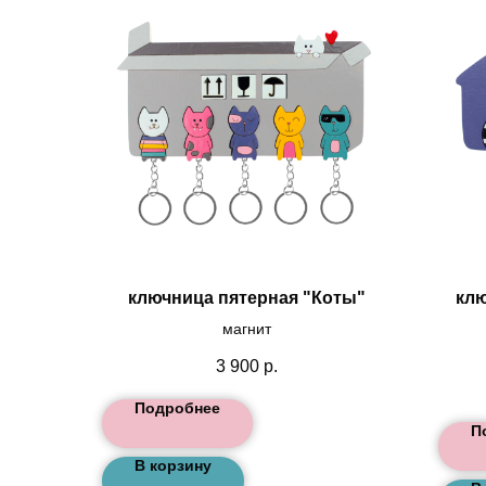
ключница пятерная "Коты"
клю
магнит
3 900
р.
Подробнее
П
В корзину