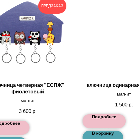
ПРЕДЗАКАЗ
чница четверная "ЕСПЖ"
ключница одинарная
фиолетовый
магнит
магнит
1 500
р.
3 600
р.
Подробнее
одробнее
В корзину