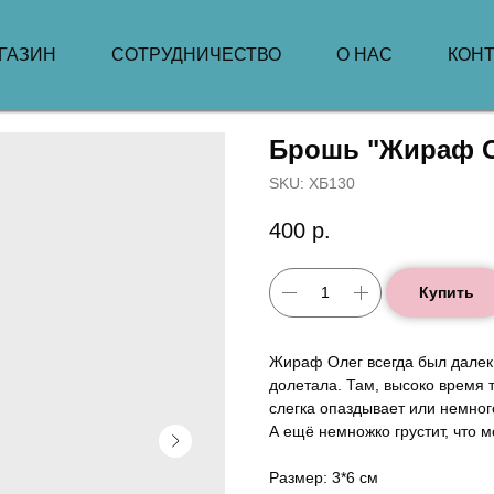
ГАЗИН
СОТРУДНИЧЕСТВО
О НАС
КОН
Брошь "Жираф О
SKU:
ХБ130
400
р.
Купить
Жираф Олег всегда был далек 
долетала. Там, высоко время 
слегка опаздывает или немного
А ещё немножко грустит, что 
Размер: 3*6 см