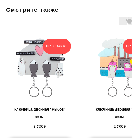
Смотрите также
ПРЕДЗАКАЗ
ПРЕД
ключница двойная "Рыбов"
ключница двойная "С
магнит
магнит
2 500
2 500
р.
р.