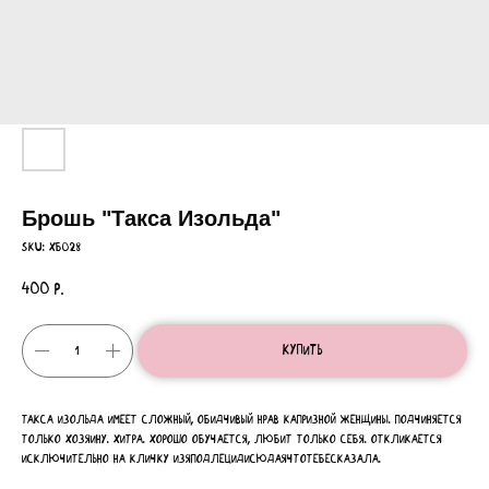
Брошь "Такса Изольда"
SKU:
ХБ028
400
р.
Купить
Такса Изольда имеет сложный, обидчивый нрав капризной женщины. Подчиняется
только хозяину. Хитра. Хорошо обучается, любит только себя. Откликается
исключительно на кличку изяподлецидисюдаячтотебесказала.