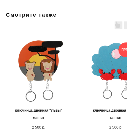
Смотрите также
ПРЕД
ключница двойная "Львы"
ключница двойная "Кр
магнит
магнит
2 500
р.
2 500
р.