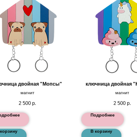
ючница двойная "Мопсы"
ключница двойная "
магнит
магнит
2 500
р.
2 500
р.
одробнее
Подробнее
 корзину
В корзину