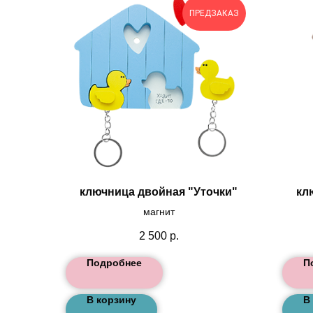
ПРЕДЗАКАЗ
ключница двойная "Уточки"
кл
магнит
2 500
р.
Подробнее
П
В корзину
В