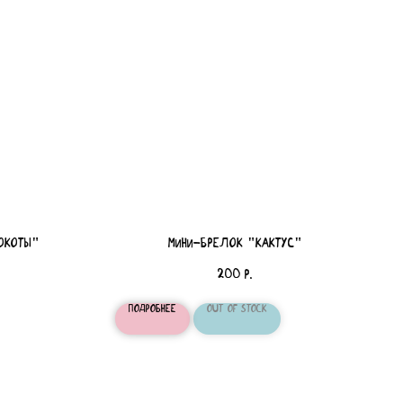
окоты"
мини-брелок "кактус"
200
р.
Подробнее
Out of stock