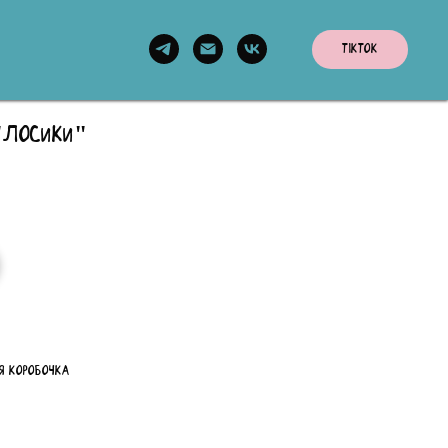
TikTok
"Лосики"
я коробочка