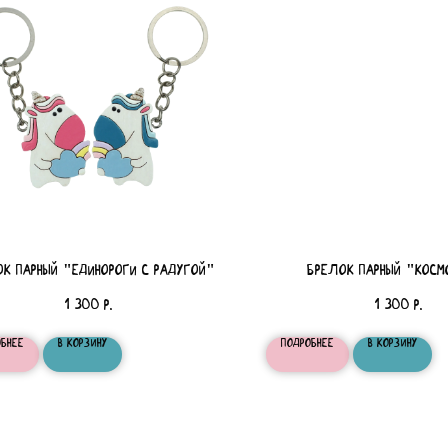
К парный "Единороги с радугой"
БРЕЛОК парный "Косм
1 300
1 300
р.
р.
обнее
В корзину
Подробнее
В корзину