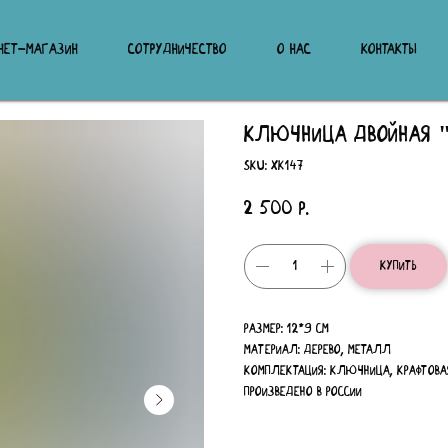
НЕТ-МАГАЗИН
СОТРУДНИЧЕСТВО
О НАС
КОНТАКТЫ
ключница двойная 
SKU:
ХК147
2 500
р.
Купить
Размер: 12*9 см
Материал: дерево, металл
Комплектация: ключница, крафтова
Произведено в России