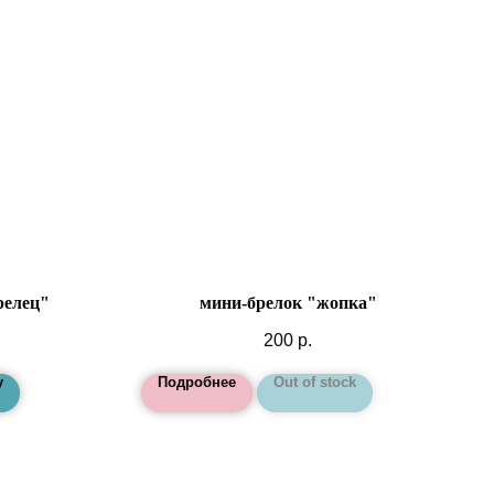
релец"
мини-брелок "жопка"
200
р.
у
Подробнее
Out of stock