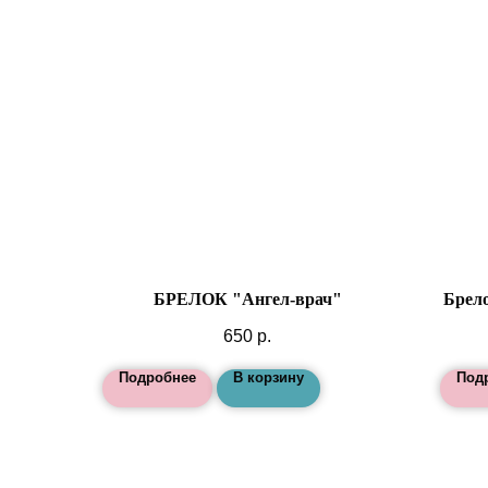
БРЕЛОК "Ангел-врач"
Брел
650
р.
Подробнее
В корзину
Под