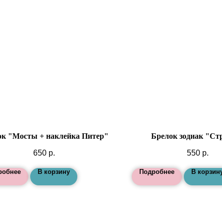
ок "Мосты + наклейка Питер"
Брелок зодиак "Ст
650
р.
550
р.
робнее
В корзину
Подробнее
В корзин