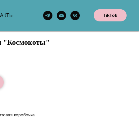
ТАКТЫ
TikTok
я "Космокоты"
фтовая коробочка