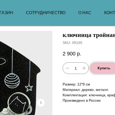
ГАЗИН
СОТРУДНИЧЕСТВО
О НАС
КОН
ключница тройна
SKU:
ХК165
2 900
р.
Купить
Размер: 12*9 см
Материал: дерево, металл
Комплектация: ключница, кра
Произведено в России