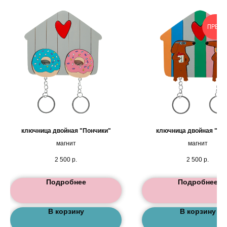
ПРЕД
ключница двойная "Пончики"
ключница двойная "Та
магнит
магнит
2 500
р.
2 500
р.
Подробнее
Подробнее
В корзину
В корзину