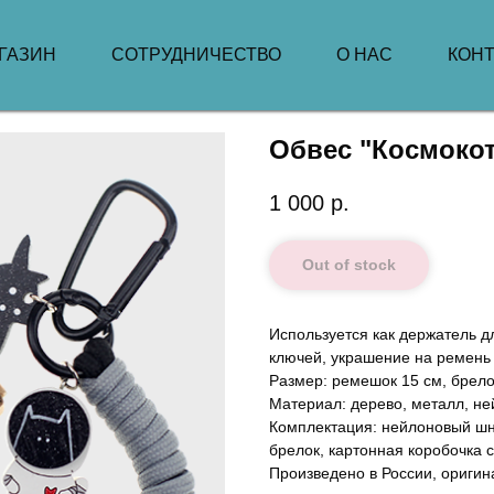
ГАЗИН
СОТРУДНИЧЕСТВО
О НАС
КОН
Обвес "Космоко
1 000
р.
Out of stock
Используется как держатель д
ключей, украшение на ремень
Размер: ремешок 15 см, брело
Материал: дерево, металл, не
Комплектация: нейлоновый шн
брелок, картонная коробочка 
Произведено в России, оригин