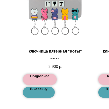
ключница пятерная "Коты"
кл
магнит
3 900
р.
Подробнее
П
В корзину
В