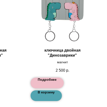
ная
ключница двойная
и"
"Динозаврики"
магнит
2 500
р.
Подробнее
В корзину