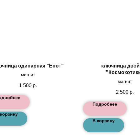
ючница одинарная "Енот"
ключница двой
"Космокотик
магнит
магнит
1 500
р.
2 500
р.
одробнее
Подробнее
 корзину
В корзину