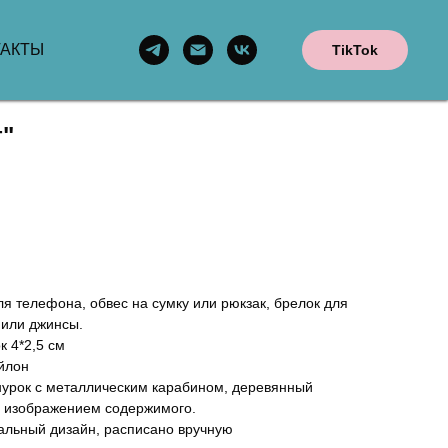
ТАКТЫ
TikTok
т"
ля телефона, обвес на сумку или рюкзак, брелок для
 или джинсы.
к 4*2,5 см
йлон
урок с металлическим карабином, деревянный
с изображением содержимого.
альный дизайн, расписано вручную