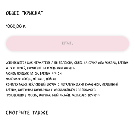
Обвес "Крыска"
1000,00
р.
Купить
Используется как держатель для телефона, обвес на сумку или рюкзак, брелок
для ключей, украшение на ремень или джинсы.
Размер: ремешок 15 см, брелок 4*4 см
Материал: дерево, металл, нейлон
Комплектация: нейлоновый шнурок с металлическим карабином, деревянный
брелок, кортонная коробочка с изображением содержимого.
Произведено в России, оригинальный дизайн, расписано вручную
Смотрите также