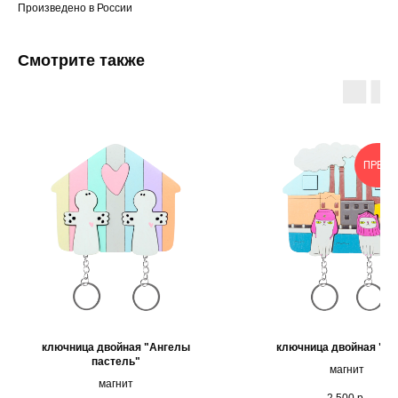
Произведено в России
Смотрите также
ПРЕД
ключница двойная "Ангелы
ключница двойная "С
пастель"
магнит
магнит
2 500
р.