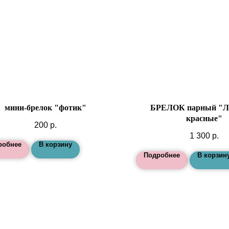
мини-брелок "фотик"
БРЕЛОК парный "Л
красные"
200
р.
1 300
р.
робнее
В корзину
Подробнее
В корзин