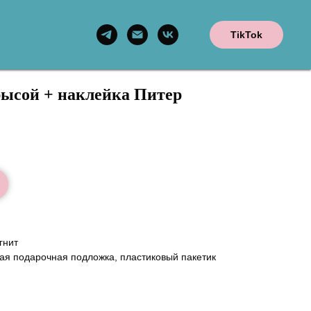
TikTok
рысой + наклейка Питер
гнит
ая подарочная подложка, пластиковый пакетик