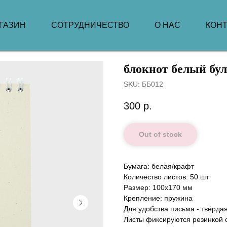
ГАЗИН
СОТРУДНИЧЕСТВО
О НАС
КОН
блокнот белый бу
SKU:
ББ012
300
р.
Out of stock
Бумага: белая/крафт
Количество листов: 50 шт
Размер: 100х170 мм
Крепление: пружина
Для удобства письма - твёрда
Листы фиксируются резинкой 