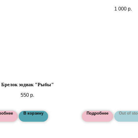
1 000
р.
Брелок зодиак "Рыбы"
550
р.
робнее
В корзину
Подробнее
Out of st