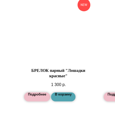
NEW
БРЕЛОК парный "Лошадки
красные"
1 300
р.
Подробнее
В корзину
Под