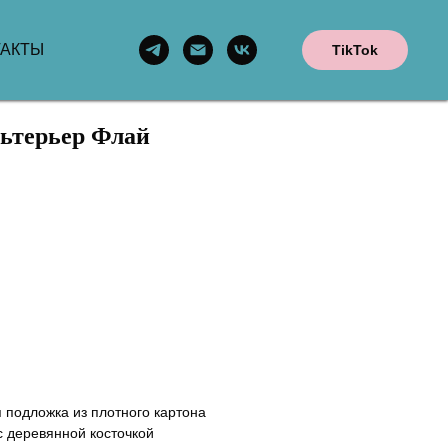
ТАКТЫ
TikTok
льтерьер Флай
я подложка из плотного картона
с деревянной косточкой