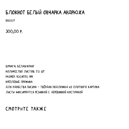
блокнот белый овчарка Андрюха
ББ007
300,00
р.
Купить
Бумага: белая/крафт
Количество листов: 50 шт
Размер: 100х170 мм
Крепление: пружина
Для удобства письма - твёрдая подложка из плотного картона
Листы фиксируются резинкой с деревянной косточкой
Смотрите также